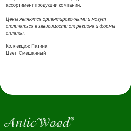
Стать дилером
ассортимент продукции компании.
Наши работы
Блог
Цены являются ориентировочными и могут
отличаться в зависимости от региона и формы
КАТАЛОГ
оплаты.
Инженерная доска
Французская елка
45°
Итальянская ёлка 60°
Коллекция: Патина
Английская елка 90°
Цвет: Смешанный
Модульный паркет
Клей и грунтовка
КОНТАКТЫ
Заказать звонок
anticwd@yandex.ru
Россия, Московская область, деревня
Хлюпино, Заводская улица, 1А
Канал YouTube
Канал Rutube
Канал Telegram
Дзен