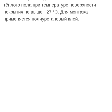
ИНФОРМАЦИЯ
Стать дилером
Наши работы
Блог
КАТАЛОГ
Инженерная доска
Французская елка
45°
Итальянская ёлка 60°
Английская елка 90°
Модульный паркет
Клей и грунтовка
КОНТАКТЫ