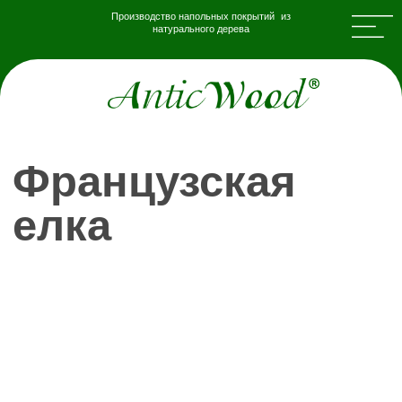
Производство напольных покрытий из
натурального дерева
Французская
елка