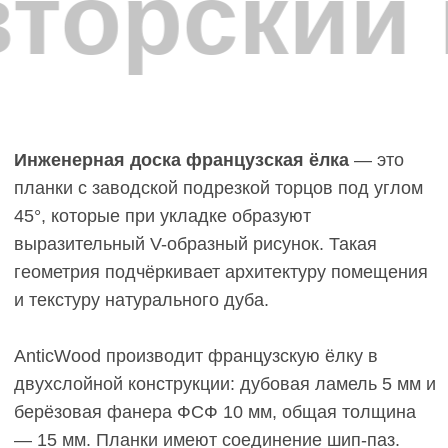
торский 
FAQ