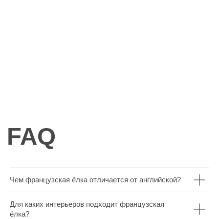
Заказать звонок
anticwd@yandex.ru
Россия, Московская область, деревня
Хлюпино, Заводская улица, 1А
Канал YouTube
Канал Rutube
Канал Telegram
Дзен
Политика конфиденциальности
Производство напольных
покрытий из натурального
дерева
Copyright - AnticWood, 2026
Чем французская ёлка отличается от английской?
Для каких интерьеров подходит французская
ёлка?