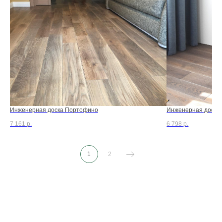
Инженерная доска Портофино
Инженерная доска
7 161
р.
6 798
р.
1
2