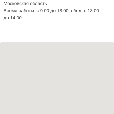
Французская елка
45°
Итальянская ёлка 60°
Английская елка 90°
Модульный паркет
Клей и грунтовка
КОНТАКТЫ
Заказать звонок
anticwd@yandex.ru
Россия, Московская область, деревня
Хлюпино, Заводская улица, 1А
Канал YouTube
Канал Rutube
Канал Telegram
Дзен
Политика конфиденциальности
Производство напольных
покрытий из натурального
дерева
Copyright - AnticWood, 2026