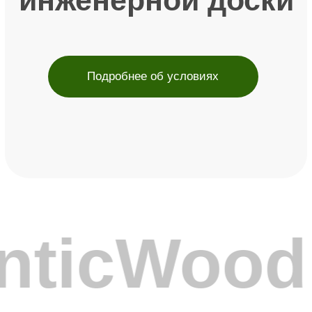
Стабильное качество и контроль
Фото, видео новинок и готовых
сроков
объектов. Полезные статьи.
Более 100 дизайнов
Конкурентные цены для дилеров
Перейти в telegram канал
Маркетинговая поддержка и
рекламные материалы
Обучение продукту и технологиям
nticWood