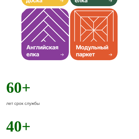
Хиты продаж
60+
лет срок службы
40+