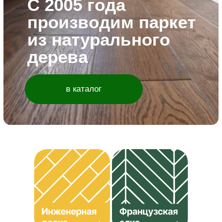
в каталог
в ката
долговечность по