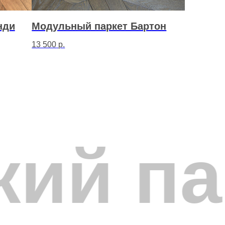
нди
Модульный паркет Бартон
13 500
р.
в с заранее созданным на
аркет поставляется готовыми
одули поставляются с заводской
з дилерскую сеть по всей России —
кий па
ого акцента. Сложные
ет рекомендуется для просторных
470×15 мм и 500–800×500–800×15 мм.
 ёлки или палубной доски.
ли до сушки, что исключает трещины
ого паркета благодаря фанерному