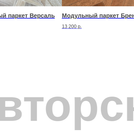
й паркет Версаль
Модульный паркет Бре
13 200
р.
льного дуба, состоящее из готовых квадратных или прямоугольных щито
чного паркета, где каждая планка укладывается отдельно, модульный п
корзинное плетение и другие.
нструкцией: дубовая ламель 4 мм и влагостойкая фанера ФСФ 11 мм. М
нтаж и сокращает время укладки. Купить модульный паркет можно чере
м EN 14342.
вторс
рьеров, дворцового стиля и барокко, где пол играет роль архитектурн
щения и создают атмосферу исторических резиденций. Модульный парк
рисунок раскрывается полностью. Доступны два формата: 400–470×400–
ый клей, готовые модули укладываются быстрее, чем отдельные планки
2005 года по уникальной технологии: древесина распиливается на ламе
ку от 3 раз за срок службы. Модульная конструкция стабильнее штучн