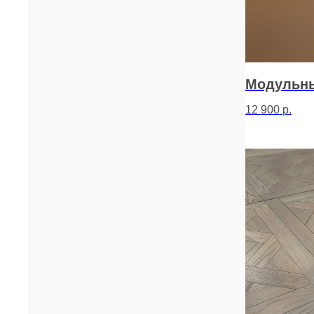
Модульны
12 900
р.