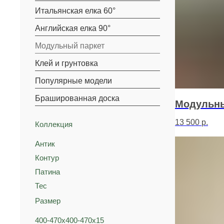
Итальянская елка 60°
Английская елка 90°
Модульный паркет
Клей и грунтовка
Популярные модели
Брашированная доска
Модульны
13 500
р.
Коллекция
Антик
Контур
Патина
Тес
Размер
400-470х400-470х15