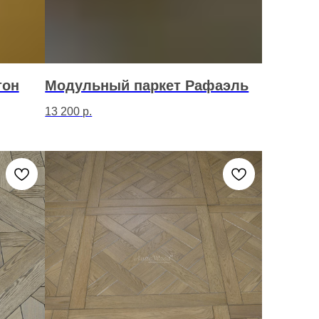
тон
Модульный паркет Рафаэль
13 200
р.