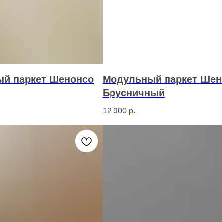
й паркет Шенонсо
Модульный паркет Шен
Брусничный
12 900
р.