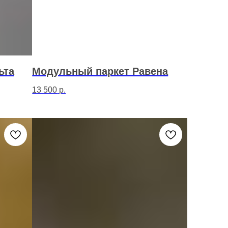
ьта
Модульный паркет Равена
13 500
р.