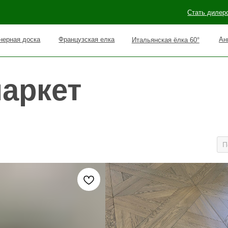
Стать дилером
Наши раб
оска
Французская елка
Английская елка 90°
Итальянская ёлка 60°
ркет