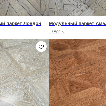
й паркет Лондон
Модульный паркет Ама
13 500
р.