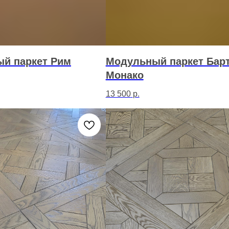
й паркет Рим
Модульный паркет Бар
Монако
13 500
р.