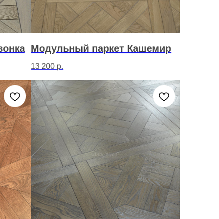
зонка
Модульный паркет Кашемир
13 200
р.