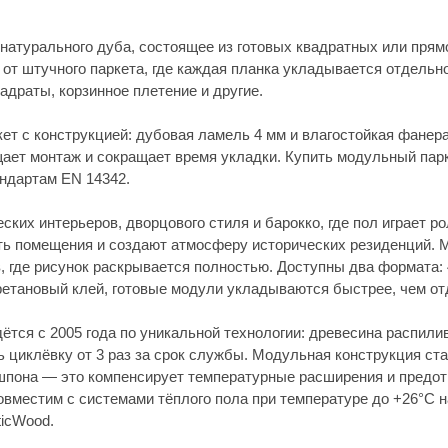
 это компенсирует температурные расширения и предотвращает коробл
 с системами тёплого пола при температуре до +26°C на поверхности.