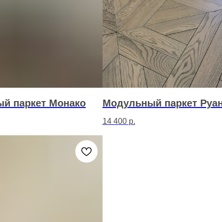
й паркет Монако
Модульный паркет Руа
14 400
р.