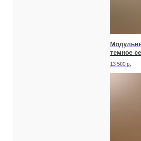
Модульны
темное с
13 500
р.