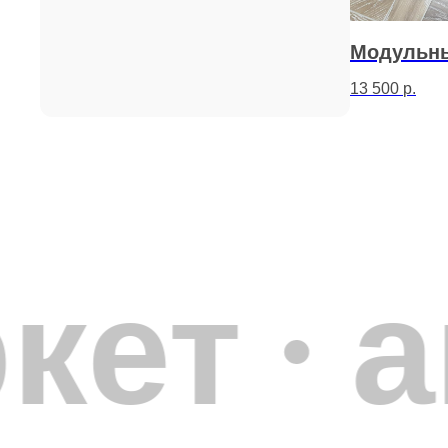
Модульны
13 500
р.
Модульный паркет
— это напольное покрытие из натура
производстве геометрическим рисунком. В отличие от шту
панелями с завершённым паттерном — версаль, квадраты, 
AnticWood производит инженерный модульный паркет с ко
сборкой рисунка и соединением шип-паз, что упрощает мо
каждая партия проходит контроль геометрии по стандарта
кет
а
Дубовый модульный паркет подходит для классических инте
геометрические паттерны подчёркивают статусность поме
помещений от 30 м² — гостиных, холлов, кабинетов, где 
Селекция - Натур. Укладка производится на полиуретанов
Производство инженерного модульного паркета ведётся с 
усушки. Толщина ламели 4 мм позволяет проводить циклёв