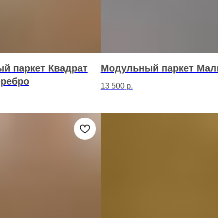
й паркет Квадрат
Модульный паркет Мал
еребро
13 500
р.