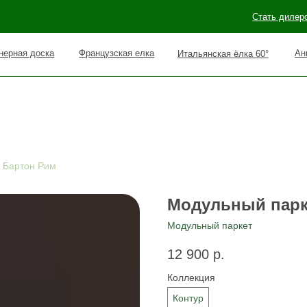
Стать дилером
Наши раб
оска
Французская елка
Английская елка 90°
Итальянская ёлка 60°
 Бартон Рим
Модульный парк
Модульный паркет
12 900
р.
Коллекция
Контур