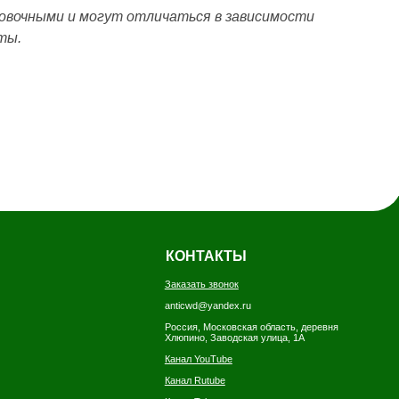
вочными и могут отличаться в зависимости
ты.
КОНТАКТЫ
Заказать звонок
anticwd@yandex.ru
Россия, Московская область, деревня
Хлюпино, Заводская улица, 1А
Канал YouTube
Канал Rutube
Канал Telegram
Дзен