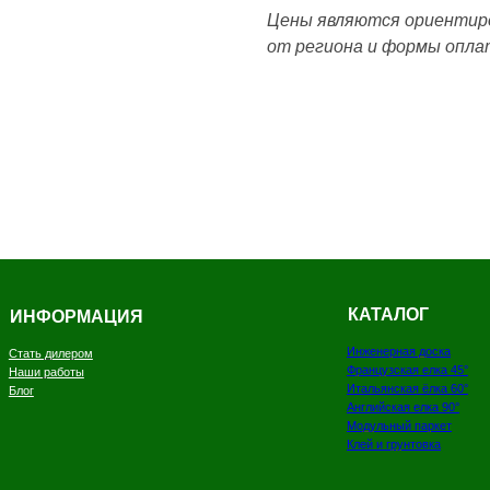
Цены являются ориентиро
от региона и формы опла
КАТАЛОГ
ОРМАЦИЯ
Инженерная доска
илером
Французская елка
45°
боты
Итальянская ёлка 60°
Английская елка 90°
Модульный паркет
Клей и грунтовка