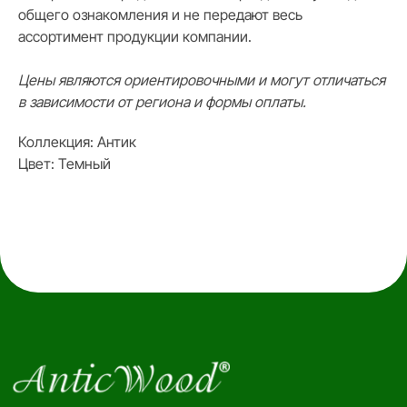
Стать дилером
общего ознакомления и не передают весь
Наши работы
Блог
ассортимент продукции компании.
Цены являются ориентировочными и могут отличаться
КАТАЛОГ
в зависимости от региона и формы оплаты.
Инженерная доска
Французская елка
45°
Коллекция: Антик
Итальянская ёлка 60°
Английская елка 90°
Цвет: Темный
Модульный паркет
Клей и грунтовка
КОНТАКТЫ
Заказать звонок
anticwd@yandex.ru
Россия, Московская область, деревня
Хлюпино, Заводская улица, 1А
Канал YouTube
Канал Rutube
Канал Telegram
Дзен