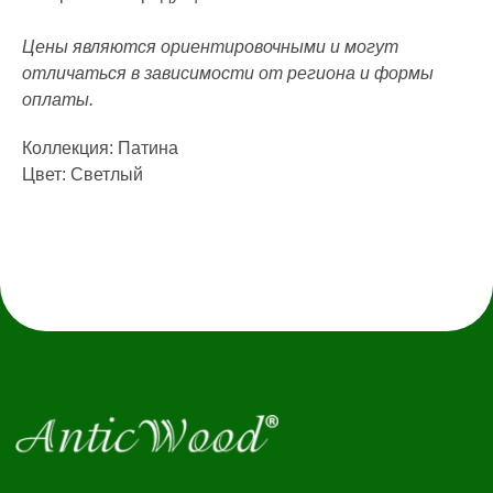
Наши работы
Блог
Цены являются ориентировочными и могут
отличаться в зависимости от региона и формы
КАТАЛОГ
оплаты.
Инженерная доска
Французская елка
45°
Коллекция: Патина
Итальянская ёлка 60°
Цвет: Светлый
Английская елка 90°
Модульный паркет
Клей и грунтовка
КОНТАКТЫ
Заказать звонок
anticwd@yandex.ru
Россия, Московская область,
деревня Хлюпино, Заводская
улица, 1А
Канал YouTube