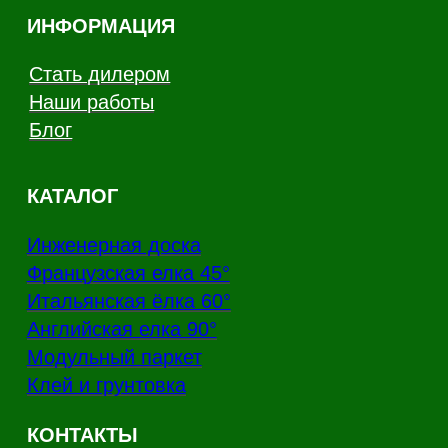
Канал Rutube
Канал Telegram
Дзен
Политика конфиденциальности
Производство напольных покрытий из
натурального дерева
Copyright - AnticWood, 2026