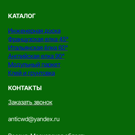
Канал YouTube
Канал Rutube
Канал Telegram
Дзен
Политика конфиденциальности
Производство напольных покрытий из
натурального дерева
Copyright - AnticWood, 2026