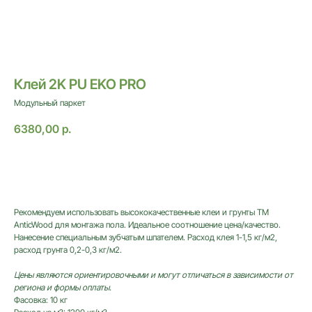
Клей 2K PU EKO PRO
Модульный паркет
6380,00
р.
Оставить заявку
Рекомендуем использовать высококачественные клеи и грунты TM
AnticWood для монтажа пола. Идеальное соотношение цена/качество.
Нанесение специальным зубчатым шпателем. Расход клея 1-1,5 кг/м2,
расход грунта 0,2-0,3 кг/м2.
Цены являются ориентировочными и могут отличаться в зависимости от
региона и формы оплаты.
ИНФОРМАЦИЯ
Фасовка: 10 кг