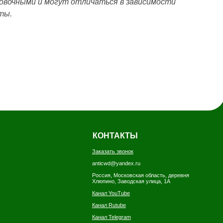
вочными и могут отличаться в зависимости
ты.
КОНТАКТЫ
Заказать звонок
anticwd@yandex.ru
Россия, Московская область, деревня
Хлюпино, Заводская улица, 1А
Канал YouTube
Канал Rutube
Канал Telegram
Дзен