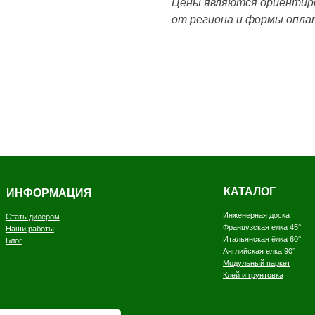
Цены являются ориентиро
от региона и формы опла
КАТАЛОГ
ОРМАЦИЯ
Инженерная доска
илером
Французская елка
45°
боты
Итальянская ёлка 60°
Английская елка 90°
Модульный паркет
Клей и грунтовка