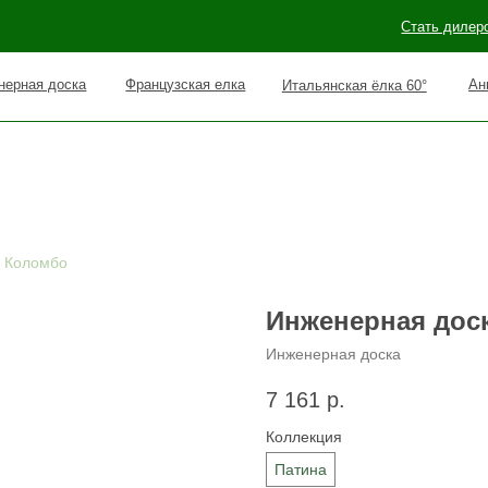
Стать дилером
Наши раб
оска
Французская елка
Английская елка 90°
Итальянская ёлка 60°
 Коломбо
Инженерная дос
Инженерная доска
7 161
р.
Коллекция
Патина