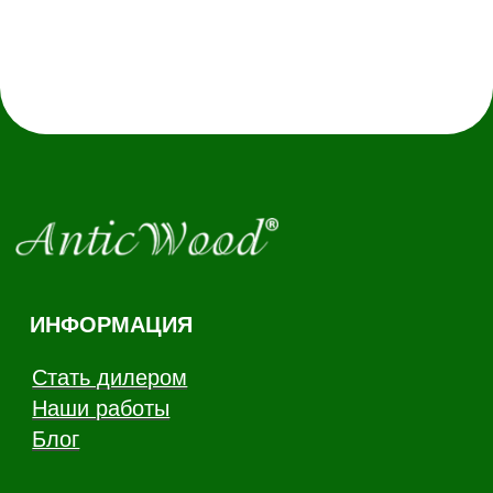
Наши работы
Блог
КАТАЛОГ
Инженерная доска
Французская елка
45°
Итальянская ёлка 60°
Английская елка 90°
Модульный паркет
Клей и грунтовка
КОНТАКТЫ
Заказать звонок
anticwd@yandex.ru
Россия, Московская область,
деревня Хлюпино, Заводская
улица, 1А
Канал YouTube