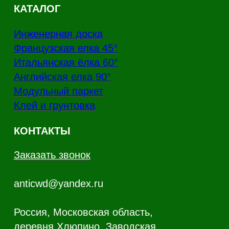
Канал Rutube
Канал Telegram
Дзен
Политика конфиденциальности
Производство напольных покрытий из
натурального дерева
Copyright - AnticWood, 2026