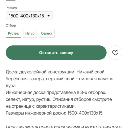
Размер
Отбор
Рустик
Натур
Селект
Оставить заявку
Доска двухслойной конструкции. Нижний слой –
берёзовая фанера, верхний слой – пиленая ламель
дуба.
ИНФОРМАЦИЯ
Инженерная доска представлена в 3-х отборах:
Стать дилером
селект, натур, рустик. Описания отборов смотрите
Наши работы
Блог
на странице с характеристиками.
Размеры инженерной доски: 1500-400х130х15
КАТАЛОГ
Цены являются ориентировочными и могут отличаться