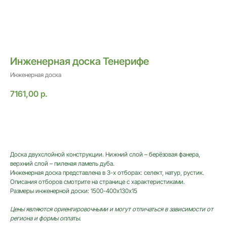
Инженерная доска Тенерифе
Инженерная доска
7161,00
р.
Оставить заявку
Доска двухслойной конструкции. Нижний слой – берёзовая фанера,
верхний слой – пиленая ламель дуба.
Инженерная доска представлена в 3-х отборах: селект, натур, рустик.
Описания отборов смотрите на странице с характеристиками.
Размеры инженерной доски: 1500-400х130х15
ИНФОРМАЦИЯ
Цены являются ориентировочными и могут отличаться в зависимости от
региона и формы оплаты.
Стать дилером