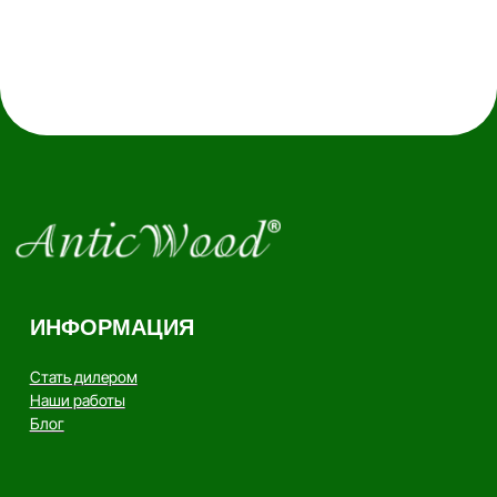
Наши работы
Блог
КАТАЛОГ
Инженерная доска
Французская елка
45°
Итальянская ёлка 60°
Английская елка 90°
Модульный паркет
Клей и грунтовка
КОНТАКТЫ
Заказать звонок
anticwd@yandex.ru
Россия, Московская область, деревня
Хлюпино, Заводская улица, 1А
Канал YouTube
Канал Rutube
Канал Telegram
Дзен