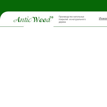
Производство напольных
Инженерная д
покрытий из натурального
дерева