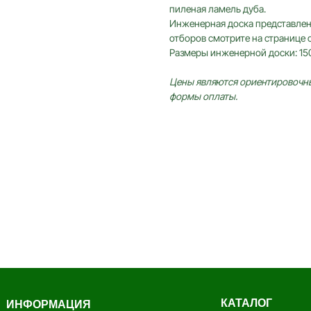
пиленая ламель дуба.
Инженерная доска представлена 
отборов смотрите на странице 
Размеры инженерной доски: 15
Цены являются ориентировочным
формы оплаты.
КАТАЛОГ
ОРМАЦИЯ
Инженерная доска
илером
Французская елка
45°
боты
Итальянская ёлка 60°
Английская елка 90°
Модульный паркет
Клей и грунтовка