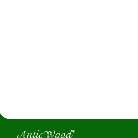
ИНФ
Стать д
Производство напольных покрытий
Наши ра
из натурального дерева
Блог
Copyright - AnticWood, 2026