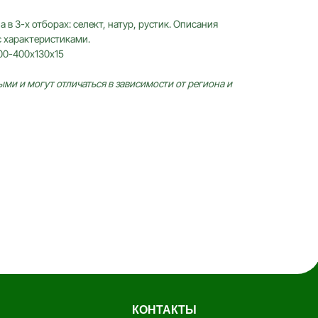
в 3-х отборах: селект, натур, рустик. Описания
с характеристиками.
00-400х130х15
и и могут отличаться в зависимости от региона и
КОНТАКТЫ
Заказать звонок
anticwd@yandex.ru
Россия, Московская область, деревня
Хлюпино, Заводская улица, 1А
Канал YouTube