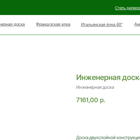
Стать дилером
Наши рабо
оска
Французская елка
Английская елка 90°
Итальянская ёлка 60°
Инженерная доск
Инженерная доска
7161,00
р.
Оставить заявку
Доска двухслойной конструкции