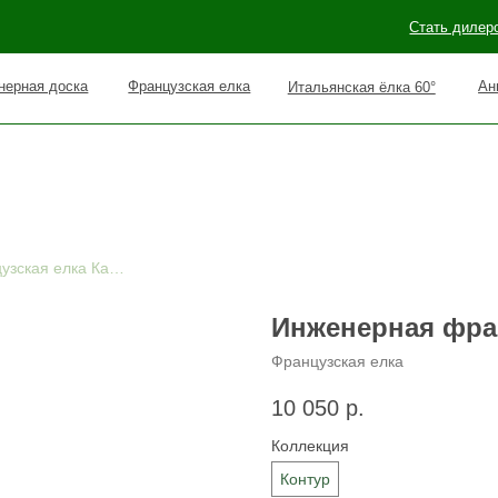
Стать дилером
Наши раб
оска
Французская елка
Английская елка 90°
Итальянская ёлка 60°
Инженерная французская елка Кашемир
Инженерная фра
Французская елка
10 050
р.
Коллекция
Контур