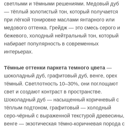
не только красотой в день укладки, но и тем, как
пол ведёт себя в реальной жизни. Разберём
ключевые критерии, по которым стоит оценивать
светлую инженерную доску и тёмные оттенки.
Видимость загрязнений и царапин.
На светлом
паркете меньше видна пыль, светлая грязь от
обуви, мелкие царапины сливаются с общим
фоном. На тёмных оттенках пыль и разводы от
воды контрастируют сильнее, но тёмная грязь
(например, от уличной обуви) заметна меньше.
Царапины на паркете темного цвета видны как
светлые линии, потому что обнажается более
светлый слой древесины под тонировкой.
Простота и частота ухода.
Светлые полы
можно реже мыть — пыль на них практически
незаметна между уборками. Тёмные требуют
более частой влажной уборки, потому что любой
налёт и разводы бросаются в глаза. Однако оба
варианта одинаково просты в уходе при
правильном покрытии: матовый лак или масло не