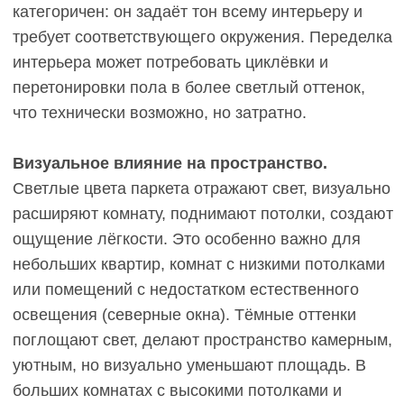
лака или масла тоже светлая. Даже если
защитный слой повреждён, это не бросается в
глаза. Для семей с активными детьми, собаками
или частыми перемещениями мебели это
весомое преимущество.
Визуальное расширение пространства.
Светлый дуб отражает до 60–70% света, делая
комнату светлее и просторнее. В квартирах с
низкими потолками (2,5–2,7 м), узких коридорах
или комнатах с окнами на север светлый пол
компенсирует недостаток естественного
освещения. В сочетании со светлыми стенами
эффект усиливается: помещение кажется на 10–
15% больше, чем есть на самом деле.
Универсальность для будущих изменений
интерьера.
Светлая инженерная доска
сочетается с любой мебелью: тёмной (создаёт
контраст), светлой (создаёт монохромную
гармонию), цветной (служит нейтральным
фоном). Если через 10–15 лет вы захотите