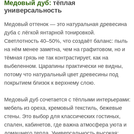
Выбор цвета паркета зависит от размера помещения, стиля
интерьера и условий эксплуатации
Уход за светлым и тёмным
паркетом:
реальные различия
Практичность цвета напрямую связана с
затратами времени и средств на уход. Разберём,
как отличается обслуживание светлой и тёмной
инженерной доски.
Частота уборки
Светлый паркет можно пылесосить и протирать
влажной тряпкой 2–3 раза в неделю в жилых
зонах (гостиная, спальня), в прихожей —
ежедневно или через день в зависимости от
проходимости. Пыль на нём практически не
видна, так что небольшой налёт между уборками
не бросается в глаза.
Тёмный паркет требует влажной уборки