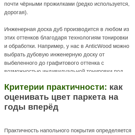
показывают отпечатки пальцев и следы так, как
глянцевые поверхности.
Универсальность для будущих ремонтов.
Светлая инженерная доска дуб нейтральна и
сочетается с большинством стилей интерьера —
от скандинавского минимализма до классики.
Если через 15 лет вы захотите сменить мебель
или перекрасить стены, светлый пол останется
актуальным фоном. Паркет темного цвета более
категоричен: он задаёт тон всему интерьеру и
требует соответствующего окружения. Переделка
интерьера может потребовать циклёвки и
перетонировки пола в более светлый оттенок,
что технически возможно, но затратно.
Визуальное влияние на пространство.
Светлые цвета паркета отражают свет, визуально
расширяют комнату, поднимают потолки, создают
ощущение лёгкости. Это особенно важно для
небольших квартир, комнат с низкими потолками
или помещений с недостатком естественного
освещения (северные окна). Тёмные оттенки