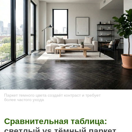
Инженерная доска светлый дуб отражает до 60–
70% света, делая комнату просторнее на 10–15%
визуально. Укладка палубным способом вдоль
длинной стены усиливает эффект.
Антирекомендация:
тёмный паркет в
малогабаритной квартире визуально «съест» 10–
20% пространства, сделает потолки ниже,
создаст ощущение тесноты. Исключение — если
в квартире высокие потолки (3+ метра) и
отличное естественное освещение.
Просторная гостиная с высокими
потолками
Задача:
создать благородную атмосферу,
добавить глубину интерьеру.
Рекомендация:
паркет темного цвета
(графитовый дуб, шоколадный) в сочетании со
светлыми стенами и потолком. Тёмный пол в
большом пространстве не давит, а создаёт