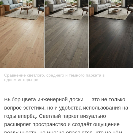
Сравнение светлого, среднего и тёмного паркета в
одном интерьере
Выбор цвета инженерной доски — это не только
вопрос эстетики, но и удобства использования на
годы вперёд. Светлый паркет визуально
расширяет пространство и создаёт ощущение
воздушности, но многие опасаются, что на нём
будет видна каждая пылинка. Темный паркет
придаёт интерьеру глубину и благородство,
однако есть мнение, что царапины и разводы на
тёмных оттенках заметнее.
В этой статье мы разберём практические аспекты
выбора между светлыми и тёмными цветами
паркета: как они ведут себя в эксплуатации,
насколько сложен уход, как влияют на
восприятие пространства и насколько
универсальны для будущих ремонтов.
Рассмотрим конкретные оттенки дубовой