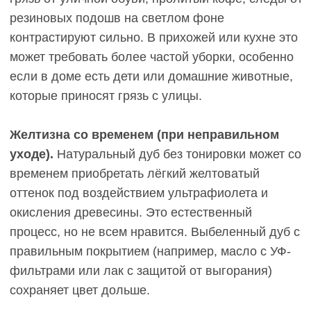
белые линии и очень заметны. Это критично для
семей с собаками (когти), активными детьми
(игрушки с колёсиками) или частыми
перестановками мебели.
Визуально уменьшает пространство.
Тёмные
цвета паркета поглощают свет, делают комнату
меньше и ниже. В маленьких квартирах,
помещениях с низкими потолками или
недостатком естественного освещения тёмный
пол может создавать ощущение тесноты и
давления. Необходима компенсация: светлые
стены, хорошее искусственное освещение,
минимум тёмной мебели.
Меньше универсальности для будущих
изменений.
Если через 15 лет вы захотите
кардинально изменить стиль интерьера
(например, с лофта на скандинавский
минимализм), тёмный пол может не вписаться.
Перетонировка возможна (циклёвка и нанесение
светлого масла), но это дополнительные затраты
около 1000–1500 руб/м² и время на ремонт.