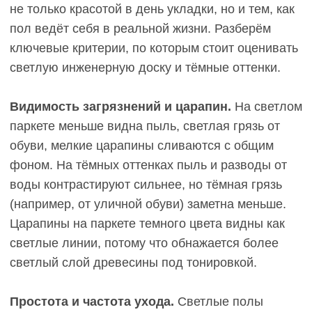
поглощают свет, делают пространство камерным,
уютным, но визуально уменьшают площадь. В
больших комнатах с высокими потолками и
хорошим освещением тёмный пол создаёт
благородную атмосферу, но в маленьких может
«давить».
Эмоциональное воздействие.
Светлый дуб
ассоциируется со спокойствием, чистотой,
нейтральностью. Он не утомляет взгляд, не
отвлекает внимание от мебели и декора, создаёт
фон для жизни. Тёмный паркет — это акцент,
который задаёт настроение: глубина,
серьёзность, иногда драматичность. Он может
быть слишком активным элементом в интерьере,
если не сбалансирован светлыми стенами и
мебелью. В детских комнатах или пространствах
для отдыха излишне тёмный пол может
создавать ощущение тяжести.
Светлый паркет: