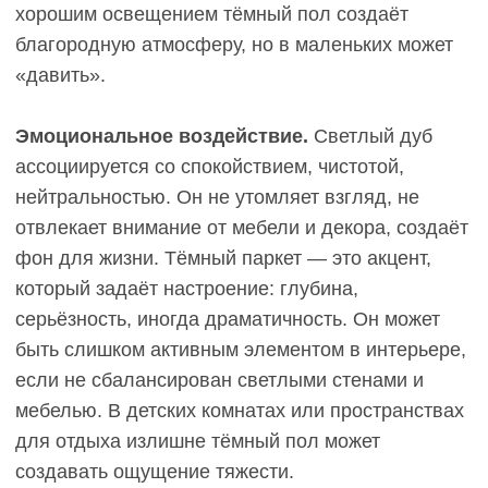
сменить стиль с минимализма на классику или
добавить яркие акценты, пол останется
актуальным. Циклёвка и повторное нанесение
масла или лака обновят покрытие без изменения
цвета.
Психологический комфорт.
Светлые тона не
утомляют зрение, создают ощущение чистоты и
порядка, успокаивают. Это важно для спален,
детских комнат, домашних офисов —
пространств, где проводят много времени и
нужна концентрация или расслабление.
Недостатки
светлого паркета
Видны тёмные пятна и загрязнения.
Чёрная
грязь от уличной обуви, пролитый кофе, следы от
резиновых подошв на светлом фоне
контрастируют сильно. В прихожей или кухне это
может требовать более частой уборки, особенно
если в доме есть дети или домашние животные,
которые приносят грязь с улицы.