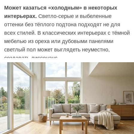
Эмоциональная нагрузка.
Тёмный пол —
активный элемент интерьера, который постоянно
присутствует в поле зрения. В детских комнатах,
спальнях или пространствах для отдыха излишне
тёмные оттенки могут создавать ощущение
тяжести, особенно в сочетании с тёмными
стенами или недостатком света.
Паркет темного цвета создаёт контраст и требует
более частого ухода