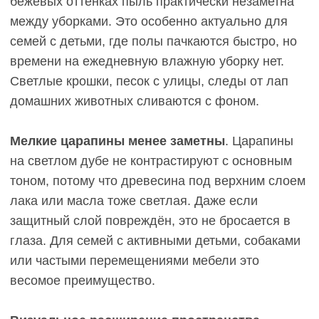
Светлая инженерная доска визуально расширяет
пространство и создаёт ощущение чистоты
Тёмный паркет:
практичность в деталях
Тёмные оттенки — выбор для тех, кто стремится
к глубине, благородству и готов к более
тщательному уходу. Разберём, насколько это
удобно в реальной жизни.
Преимущества
тёмного паркета
Меньше видна тёмная грязь.
Чёрная уличная