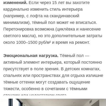
пыль на нём незаметна. Матовое покрытие (лак
или масло) дополнительно маскирует следы.
Тёмный паркет в этом сценарии непрактичен:
царапины будут светлеть, пыль и разводы
потребуют ежедневной уборки.
Пример из практики:
в прихожей семьи с двумя
собаками светлый дуб с брашированием
(текстурная обработка, которая дополнительно
маскирует мелкие повреждения) показал себя
лучше, чем графитовый — царапины от когтей
практически не видны, а тёмная грязь убирается
раз в 2–3 дня.
Малогабаритная квартира с
низкими потолками
Задача:
визуально расширить пространство,
компенсировать недостаток света.
Рекомендация:
светлый паркет (выбеленный
дуб, светло-серый) в сочетании со светлыми
стенами и минимумом тёмной мебели.