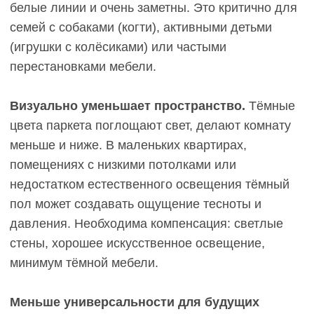
Практические сценарии:
какой цвет выбрать под
конкретные задачи
Практичность цвета зависит от условий
эксплуатации: типа помещения, уровня нагрузки,
состава семьи, стиля интерьера. Разберём
конкретные сценарии.
Семья с детьми и домашними
животными
Задача:
минимизировать видимость царапин,
пятен, следов, уменьшить частоту уборки.
Рекомендация:
светлая инженерная доска
(светлый дуб, натуральный беж) или средние
оттенки (медовый дуб, грейдж). Светлый пол
скрывает мелкие царапины от игрушек и когтей,