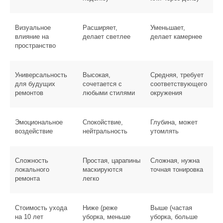
дополнительной маскировки повреждений.
Классический интерьер с
Визуальное
Расширяет,
Уменьшает,
тёмной мебелью
влияние на
делает светлее
делает камернее
пространство
Задача:
создать гармонию с мебелью из ореха,
дуба, тёмным текстилем.
Универсальность
Высокая,
Средняя, требует
Рекомендация:
средние и тёмные оттенки
для будущих
сочетается с
соответствующего
(натуральный орех, шоколадный дуб). Светлый
ремонтов
любыми стилями
окружения
пол в таком интерьере может создавать
диссонанс, выглядеть неуместно. Тёмный пол
поддерживает общую тональность, создаёт
Эмоциональное
Спокойствие,
Глубина, может
цельность.
воздействие
нейтральность
утомлять
Альтернатива:
медовый дуб как компромисс —
Сложность
Простая, царапины
Сложная, нужна
тёплый, но не такой тёмный, как шоколад,
локального
маскируются
точная тонировка
сочетается с ореховой мебелью без контраста.
ремонта
легко
Современный минимализм или
лофт
Стоимость ухода
Ниже (реже
Выше (частая
Задача:
холодная палитра, графичность,
на 10 лет
уборка, меньше
уборка, больше
контрасты.