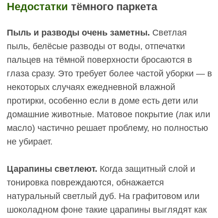
медовый тон актуален уже десятилетия и не
выходит из моды.
Грейдж:
холодная нейтральность
Грейдж — серо-бежевый оттенок, который
набирает популярность в современных
интерьерах. Это холодный тон без явной
желтизны или рыжины, светлотность 35–45%. На
грейдже умеренно видна пыль (меньше, чем на
графитовом, но больше, чем на светлом беже),
царапины маскируются хорошо благодаря
нейтральному цвету древесины.
Цвет инженерной доски из дуба в тоне грейдж
идеально вписывается в минимализм,
скандинавский стиль, лофт с холодными
акцентами (чёрный металл, бетон, стекло).
Сочетается с серыми стенами, белой мебелью,
чёрными профилями окон и дверей. Это выбор
для тех, кто хочет современный интерьер без
излишней теплоты.