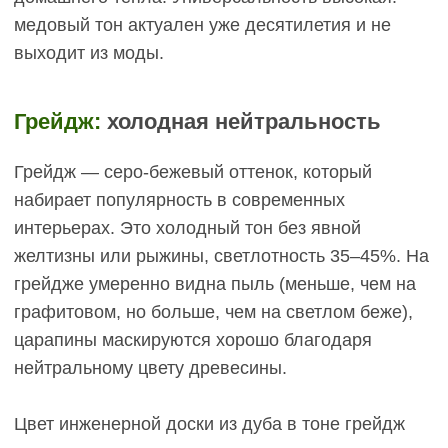
ежедневно или через день даже в жилых зонах,
потому что пыль, разводы от воды, отпечатки
контрастируют сильно. В прихожей —
обязательно ежедневно. Это дополнительные
10–15 минут в день или 1–1,5 часа в неделю по
сравнению со светлым.
Средства для ухода
Оба варианта требуют одинаковых средств:
нейтральные моющие с pH 7–8, без агрессивных
щелочей и растворителей. Для матового лака
или масла — специальные средства, которые не
оставляют разводов. Разница в расходе: для
тёмного пола может потребоваться немного
больше средства, чтобы избежать белёсых
следов.
Стоимость средств на год: для светлого паркета
~2000–3000 руб, для тёмного ~3000–4000 руб из-
за более частого использования.