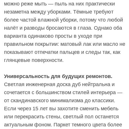
практичность в деталях
Светлые оттенки — выбор для тех, кто ценит
визуальный простор, лёгкость в уходе и
универсальность на годы. Рассмотрим
конкретные плюсы и минусы на практике.
Преимущества
светлого паркета
Меньше видна пыль и светлая грязь.
На
светлой инженерной доске белого цвета или
бежевых оттенках пыль практически незаметна
между уборками. Это особенно актуально для
семей с детьми, где полы пачкаются быстро, но
времени на ежедневную влажную уборку нет.
Светлые крошки, песок с улицы, следы от лап
домашних животных сливаются с фоном.
Мелкие царапины менее заметны
. Царапины
на светлом дубе не контрастируют с основным
тоном, потому что древесина под верхним слоем