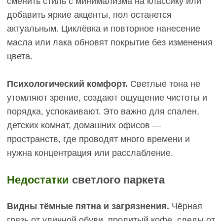
Скрывает некоторые виды царапин.
Глубокие
царапины, которые не обнажают светлый слой
древесины, на тёмном фоне могут быть менее
заметны, чем на светлом. Однако это работает
только для поверхностных повреждений.
Недостатки
тёмного паркета
Пыль и разводы очень заметны.
Светлая
пыль, белёсые разводы от воды, отпечатки
пальцев на тёмной поверхности бросаются в
глаза сразу. Это требует более частой уборки — в
некоторых случаях ежедневной влажной
протирки, особенно если в доме есть дети или
домашние животные. Матовое покрытие (лак или
масло) частично решает проблему, но полностью
не убирает.
Царапины светлеют.
Когда защитный слой и
тонировка повреждаются, обнажается
натуральный светлый дуб. На графитовом или
шоколадном фоне такие царапины выглядят как