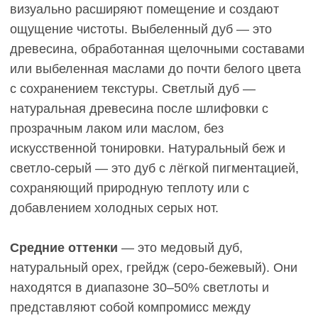
тёмный. Светлотность 10–30%, они поглощают
свет и создают контраст в пространстве.
Шоколадный дуб — насыщенный коричневый с
тёплым подтоном, графитовый — холодный
серо-чёрный с выраженной текстурой древесины,
венге — экзотическая тёмно-коричневая порода с
почти чёрными прожилками (редко используется,
дорогая).
Инженерная доска дуб производится в любом из
этих оттенков благодаря технологиям тонировки
и обработки. Например, у нас в AnticWood можно
выбрать дубовую инженерную доску от
выбеленного до графитового оттенка с
возможностью индивидуальной тонировки под
проект.
Критерии практичности:
как
оценивать цвет паркета на
годы вперёд
Практичность напольного покрытия определяется