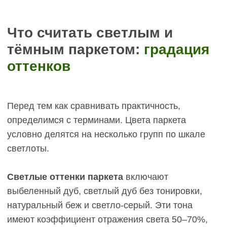
или выбеленная маслами до почти белого цвета
с сохранением текстуры. Светлый дуб —
натуральная древесина после шлифовки с
прозрачным лаком или маслом, без
искусственной тонировки. Натуральный беж и
светло-серый — это дуб с лёгкой пигментацией,
сохраняющий природную теплоту или с
добавлением холодных серых нот.
Средние оттенки
— это медовый дуб,
натуральный орех, грейдж (серо-бежевый). Они
находятся в диапазоне 30–50% светлоты и
представляют собой компромисс между
светлыми и тёмными решениями. Медовый дуб
— тёплый золотистый тон, который получается
при лёгкой тонировке маслами янтарного или
медового оттенка. Грейдж — это смесь серого и
бежевого, холодный нейтральный тон, который
набирает популярность в современных
интерьерах.
Тёмные оттенки паркета темного цвета
—
шоколадный дуб, графитовый дуб, венге, орех