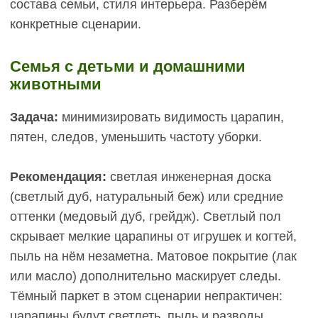
усложняет процесс и может потребовать
приглашения мастера.
Лак на обоих вариантах служит 10–15 лет до
полной перешлифовки. Разница минимальна, но
на тёмном нужна повторная тонировка после
циклёвки, что добавляет ~200–300 руб/м² к
стоимости работ.
Подробнее об уходе за деревянными полами
читайте в статье
Правила эксплуатации полов
из натуральной древесины
.
Универсальность для
будущих ремонтов:
можно ли
поменять цвет паркета
Один из критериев практичности — возможность
адаптировать пол под новый интерьер через 15–
20 лет без полной замены покрытия. Дубовая