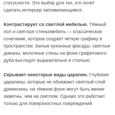
объединяют преимущества обоих полюсов и
минимизируют недостатки. Медовый дуб,
натуральный орех, грейдж (серо-бежевый) — это
компромиссные решения для тех, кто ищет
баланс между эстетикой и удобством.
Медовый дуб:
тёплая
универсальность
Медовый оттенок — это натуральная древесина
дуба с лёгкой янтарной тонировкой.
Светлотность 40–50%, что создаёт баланс: пыль
на нём менее заметна, чем на графитовом, но и
тёмная грязь не так контрастирует, как на
выбеленном. Царапины практически не видны,
потому что натуральный цвет древесины под
покрытием близок к верхнему слою.
Медовый дуб сочетается с тёплыми интерьерами:
мебель из ореха, кремовый текстиль, бежевые
стены. Это выбор для классических гостиных,
спален, кабинетов, где важна атмосфера уюта и
домашнего тепла. Универсальность высокая: