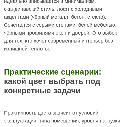
Локальный ремонт царапин
На светлом паркете мелкие царапины можно не
ремонтировать — они почти незаметны. Глубокие
царапины ремонтируются локально: шлифовка
повреждённого участка, нанесение масла или
лака. Граница ремонта почти не видна.
На тёмном паркете царапины светлеют и требуют
тонировки в цвет. Локальный ремонт сложнее:
нужно подобрать точный оттенок пигмента, что не
всегда получается идеально. Граница ремонта
может быть заметна. Альтернатива — полная
циклёвка и повторная тонировка всего
помещения через 10–15 лет, стоимость ~1000–
1500 руб/м².
Обновление покрытия
Масло на светлом паркете обновляется каждые
2–3 года: лёгкая шлифовка мелкозернистой
бумагой, нанесение тонкого слоя масла. На
тёмном — аналогично, но с добавлением
пигмента для восстановления цвета. Это