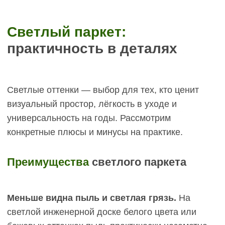
Желтизна со временем (при неправильном
уходе).
Натуральный дуб без тонировки может со
временем приобретать лёгкий желтоватый
оттенок под воздействием ультрафиолета и
окисления древесины. Это естественный
процесс, но не всем нравится. Выбеленный дуб с
правильным покрытием (например, масло с УФ-
фильтрами или лак с защитой от выгорания)
сохраняет цвет дольше.
Может казаться «холодным» в некоторых
интерьерах.
Светло-серые и выбеленные
оттенки без тёплого подтона подходят не для
всех стилей. В классических интерьерах с тёмной
мебелью из ореха или дубовыми панелями
светлый пол может выглядеть неуместно,
создавать диссонанс.