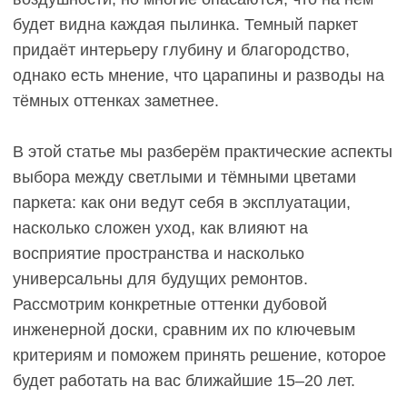
инженерной доски, сравним их по ключевым
критериям и поможем принять решение, которое
будет работать на вас ближайшие 15–20 лет.
Что считать светлым и
тёмным паркетом:
градация
оттенков
Перед тем как сравнивать практичность,
определимся с терминами. Цвета паркета
условно делятся на несколько групп по шкале
светлоты.
Светлые оттенки паркета
включают
выбеленный дуб, светлый дуб без тонировки,
натуральный беж и светло-серый. Эти тона
имеют коэффициент отражения света 50–70%,
визуально расширяют помещение и создают
ощущение чистоты. Выбеленный дуб — это
древесина, обработанная щелочными составами