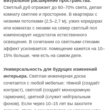
грязь, следы от резиновой обуви, тёмные пятна
на паркете темного цвета практически незаметны.
В прихожей или коридоре, где концентрация
загрязнений максимальна, тёмный пол может
быть практичнее светлого именно по этому
критерию.
Создаёт благородную, камерную атмосферу.
Графитовый дуб или шоколадный оттенок
придают интерьеру глубину, серьёзность,
элегантность. В больших гостиных с высокими
потолками, кабинетах, библиотеках тёмный пол
создаёт ощущение основательности и
статусности. Это выбор для тех, кто хочет
сделать интерьер запоминающимся.
Контрастирует со светлой мебелью.
Тёмный
пол и светлые стены/мебель — классическое
сочетание, которое создаёт чёткую графику в
пространстве. Белые кухонные фасады, светлые
диваны, молочные стены на фоне графитового
дуба выглядят выразительно и стильно.