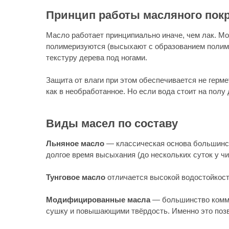
Модифицированные масла
— большинство коммерческих
сушку и повышающими твёрдость. Именно это позволяет с
UV-масло
наносится на производстве и отверждается уль
преимущество перед UV-лаком: такое покрытие можно обн
Hard Oil (масло с усилителями твёрдости)
— категория 
приближается к лакам (хотя и не дотягивает).