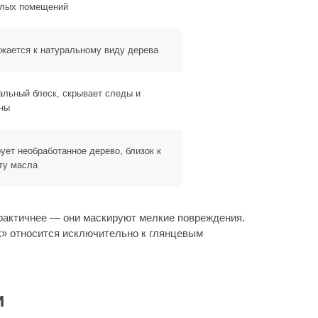
сключительно к глянцевым
илых помещений
жается к натуральному виду дерева
льный блеск, скрывает следы и
ны
странства древесины. Там они
ткрытой — вы буквально ощущаете
ует необработанное дерево, близок к
ту масла
питанное маслом дерево так быстро,
.
р после высыхания. Недостаток —