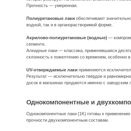
UV-отверждаемые лаки
применяются исключительно в за
Результат — исключительно твёрдое и равномерное покры
досок в магазинах продаются именно с заводским лаком.
Однокомпонентные и двухкомпонент
Однокомпонентные лаки (1K) готовы к применению сразу п
прочности двухкомпонентным составам.
Двухкомпонентные лаки (2K) перед нанесением смешивают
рабочее время (pot life) — обычно 4–8 часов. Зато после
2K-лаки рекомендуются для прихожих, кухонь и коммерчес
Степени блеска: от глубокого мата до
Блеск покрытия измеряется в единицах GU (Gloss Units) п