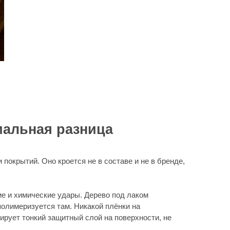
 разница
роется не в составе и не в бренде,
е удары. Дерево под лаком
 там. Никакой плёнки на
щитный слой на поверхности, не
ак его ремонтировать и как за ним