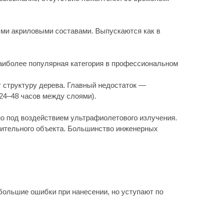
вием ультрафиолетового излучения.
екта. Большинство инженерных
 при нанесении, но уступают по
я у мастера есть ограниченное
нокомпонентных аналогов. Именно