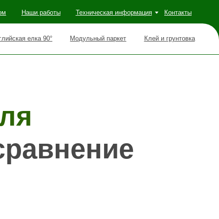
оты
Техническая информация
Контакты
Модульный паркет
Клей и грунтовка
внение
ик даже опытных строителей: чем
на ошибки — это тысячи рублей и