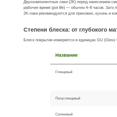
Название
Глянцевый
Полуглянцевый
Важный нюанс:
чем выше блеск, тем заметнее царапины,
Сатиновый