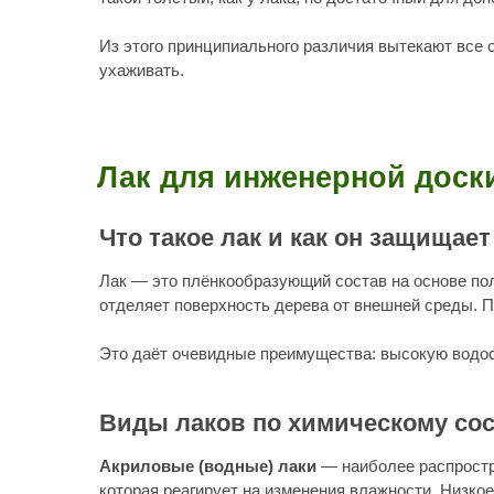
Что такое лак и как он защищает дер
Лак — это плёнкообразующий состав на основе полимерны
отделяет поверхность дерева от внешней среды. Плёнка н
Это даёт очевидные преимущества: высокую водостойкост
Виды лаков по химическому составу
Акриловые (водные) лаки
— наиболее распространённый
которая реагирует на изменения влажности. Низкое содер
Прочность — умеренная.
Полиуретановые лаки
обеспечивают значительно более 
водной, так и в органорастворимой форме.
Акрилово-полиуретановые (водные)
— компромисс межд
сегменте.
Алкидные лаки — классика, применявшаяся десятилетиями
склонность к пожелтению со временем, особенно в помеще