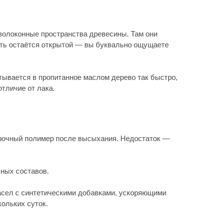
ческими добавками, ускоряющими
при нанесении вручную. Ключевое
поверх существующего.
о механической прочности