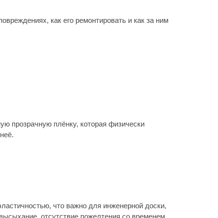
плёнку, которая физически
что важно для инженерной доски,
сутствие пожелтения со временем.
 составами. Выпускаются как в
рная категория в профессиональном
ева. Главный недостаток —
жду слоями).