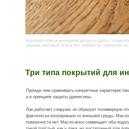
Крупный план инженерной доски из дуба с открытой порой
дерева, матовый блеск без плёнки на поверхности, ощуще
Три типа покрытий для инжен
Прежде чем сравнивать конкретные характеристики, важно
а в принципе защиты древесины.
Лак работает снаружи: он образует полимерную плёнку по
фактически изолировано от внешней среды. Масло работает
поверхности нет. Масло-воск совмещает оба подхода: мас
такой толстый, как у лака, но достаточный для дополнител
Из этого принципиального различия вытекают все остальные
ухаживать.
Лак для инженерной доски:
вс