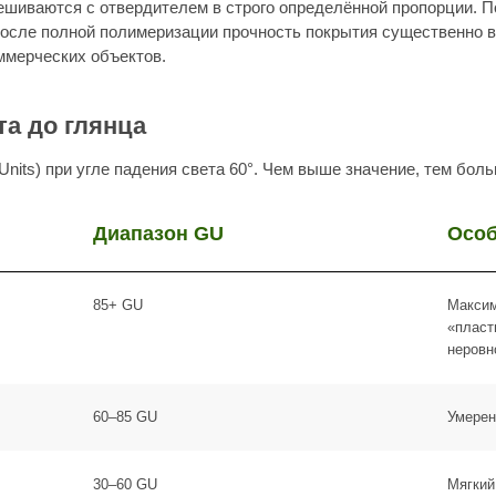
Диапазон GU
Особ
85+ GU
Максим
«пласт
неровн
60–85 GU
Умерен
 следы от обуви и пыль. Матовые лаки в этом смысле практичнее — он
30–60 GU
Мягкий