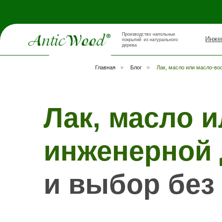
Производство напольных
Инженерная д
покрытий из натурального
дерева
Главная
»
Блог
»
Лак, масло или масло-во
Лак, масло ил
инженерной до
и выбор без 
Вы только что уложили
инженерную доску
или планируете
покрыть пол? Лак, масло, масло-воск — продавцы в магази