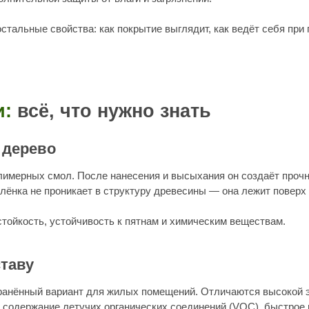
ево
х смол. После нанесения и высыхания он создаёт прочную прозрачную 
е проникает в структуру древесины — она лежит поверх неё.
ь, устойчивость к пятнам и химическим веществам.
 вариант для жилых помещений. Отличаются высокой эластичностью, 
жание летучих органических соединений (VOC), быстрое высыхание, от
высокую механическую прочность по сравнению с чистыми акриловыми
у эластичностью акрила и прочностью полиуретана. Наиболее популя
. Дают тёплый янтарный оттенок, хорошо подчёркивают структуру дер
ниях без естественного освещения. Долгое высыхание (24–48 часов ме