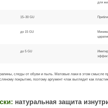
 покрытию, поэтому аргумент «лак выглядит как пластик» относится и
для ж
15–30 GU
Прибли
:
натуральная защита изнутри
до 15 GU
Минима
я
царапи
 масла достаточно малы, чтобы проникать в поры и межволоконные про
почек), укрепляя структуру дерева изнутри. Поверхность остаётся о
до 5 GU
Имитир
эффек
й поверхности, а гидрофобизацией волокон: вода не впитывается в про
— она постепенно вымывает масло. Это принципиальное отличие от лака
авов для дерева. Хорошо проникает в поры, образует прочный полиме
ьняного масла).
е полимеризации. Применяется как компонент премиальных составов.