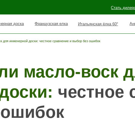
Стать дилером
Наши раб
оска
Французская елка
Английская елка 90°
Итальянская ёлка 60°
ск для инженерной доски: честное сравнение и выбор без ошибок
и масло-воск для
ски:
честное сра
ошибок
 это сделать, и теперь перед вами стоит вопрос, который ставит в туп
нах говорят разное, интернет пестрит противоречивыми советами, а це