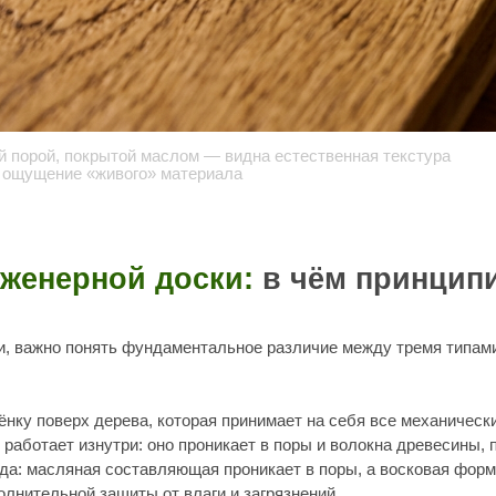
, покрытой маслом — видна естественная текстура
ние «живого» материала
ерной доски:
в чём принципиальная
 понять фундаментальное различие между тремя типами покрытий. Оно к
верх дерева, которая принимает на себя все механические и химически
 изнутри: оно проникает в поры и волокна древесины, полимеризуется
ляная составляющая проникает в поры, а восковая формирует тонкий за
ьной защиты от влаги и загрязнений.
 свойства: как покрытие выглядит, как ведёт себя при повреждениях, к
ё, что нужно знать