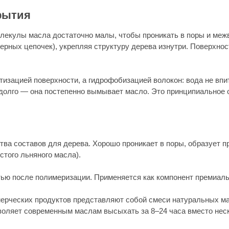
 продуктов представляют собой смеси натуральных масел с синтети
овременным маслам высыхать за 8–24 часа вместо нескольких суток.
трафиолетом. Глубина проникновения в заводских условиях выше, чем 
овить на объекте без шлифовки — просто нанести свежий слой масла 
масел с добавками, повышающими твёрдость финишной поверхности. П