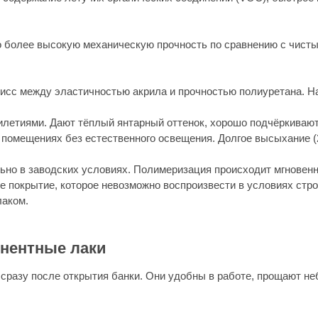
водских условиях. Полимеризация происходит мгновенно под воздейст
тие, которое невозможно воспроизвести в условиях строительного объ
ные лаки
осле открытия банки. Они удобны в работе, прощают небольшие ошибки
ся с отвердителем в строго определённой пропорции. После смешивани
 полной полимеризации прочность покрытия существенно выше, чем у од
ких объектов.
 глянца
ри угле падения света 60°. Чем выше значение, тем больше блеск.