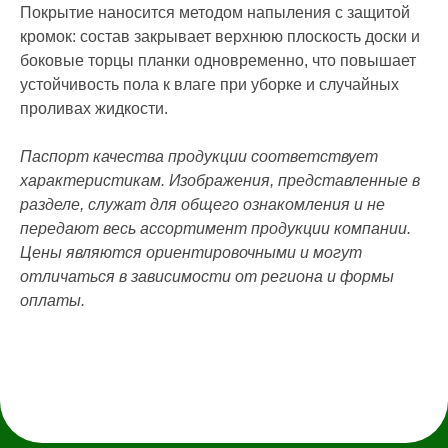
Блог
Покрытие наносится методом напыления с защитой
кромок: состав закрывает верхнюю плоскость доски и
КАТАЛОГ
боковые торцы планки одновременно, что повышает
устойчивость пола к влаге при уборке и случайных
Инженерная доска
Французская елка
45°
проливах жидкости.
Итальянская ёлка 60°
Английская елка 90°
Паспорт качества продукции соответствует
Модульный паркет
характеристикам. Изображения, представленные в
Клей и грунтовка
разделе, служат для общего ознакомления и не
КОНТАКТЫ
передают весь ассортимент продукции компании.
Цены являются ориентировочными и могут
Заказать звонок
отличаться в зависимости от региона и формы
anticwd@yandex.ru
оплаты.
Россия, Московская область,
деревня Хлюпино, Заводская
улица, 1А
Канал YouTube