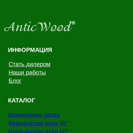
Канал Rutube
Канал Telegram
Дзен
Политика конфиденциальности
Производство напольных покрытий из
натурального дерева
Copyright - AnticWood, 2026