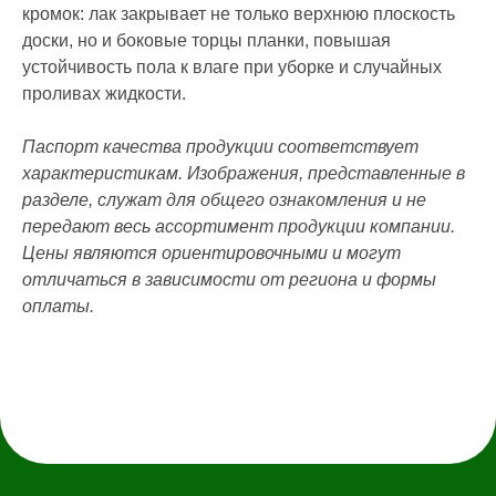
кромок: лак закрывает не только верхнюю плоскость
КАТАЛОГ
доски, но и боковые торцы планки, повышая
устойчивость пола к влаге при уборке и случайных
Инженерная доска
Французская елка
45°
проливах жидкости.
Итальянская ёлка 60°
Английская елка 90°
Модульный паркет
Паспорт качества продукции соответствует
Клей и грунтовка
характеристикам. Изображения, представленные в
разделе, служат для общего ознакомления и не
КОНТАКТЫ
передают весь ассортимент продукции компании.
Цены являются ориентировочными и могут
Заказать звонок
отличаться в зависимости от региона и формы
anticwd@yandex.ru
оплаты.
Россия, Московская область, деревня
Хлюпино, Заводская улица, 1А
Канал YouTube
Канал Rutube
Канал Telegram
Дзен
Политика конфиденциальности