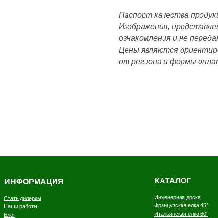
Паспорт качества проду
Изображения, представлен
ознакомления и не перед
Цены являются ориентиро
от региона и формы опла
КАТАЛОГ
ОРМАЦИЯ
Инженерная доска
илером
Французская елка
45°
боты
Итальянская ёлка 60°
Английская елка 90°
Модульный паркет
Клей и грунтовка