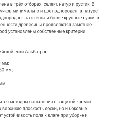
на в трёх отборах: селект, натур и рустик. В
сучков минимально и цвет однороден, в натуре
днородность оттенка и более крупные сучки, в
бенности древесины проявляются заметнее —
Wood установлены собственные критерии
йской елки Альбатрос:
0 мм;
50 мм;
мм.
тся методом напыления с защитой кромок:
о верхнюю плоскость доски, но и боковые
т устойчивость пола к влаге при уборке и