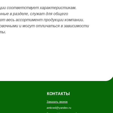
кции соответствует характеристикам.
ные в разделе, служат для общего
ают весь ассортимент продукции компании.
вочными и могут отличаться в зависимости
ты.
КОНТАКТЫ
Заказать звонок
anticwd@yandex.ru
Россия, Московская область, деревня
Хлюпино, Заводская улица, 1А
Канал YouTube
Канал Rutube
Канал Telegram
Дзен