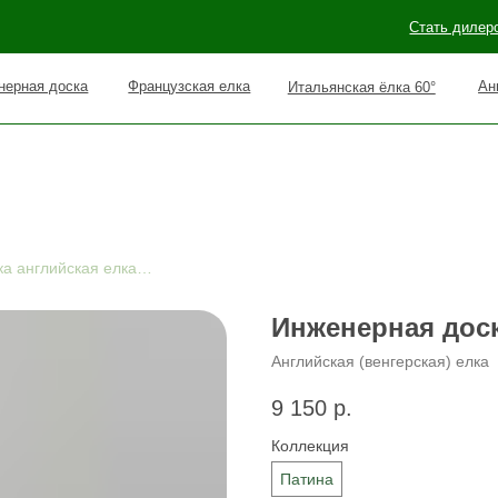
Стать дилером
Наши раб
оска
Французская елка
Английская елка 90°
Итальянская ёлка 60°
Инженерная доска английская елка Альбатрос
Инженерная доск
Английская (венгерская) елка
9 150
р.
Коллекция
Патина